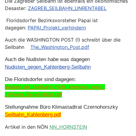
Die Zagreber Seilbahn ist ebenfalls ein ökonomisches
Desaster:
ZAGREB_SEILBAHN_UNRENTABEL
Floridsdorfer Bezirksvorsteher Papai ist
dagegen:
PAPAI_Projekt_verhindern
Auch die WASHINGTON POST (!) schreibt über die
Seilbahn
The_Washington_Post.pdf
Auch die Nudisten habe was dagegen
Nudisten_gegen_Kahlenberg-Seilbahn
Die Floridsdorfer sind dagegen:
Warum_die_Seilbahn_nicht_kommen_wird_-
_Wiener_Bezirksblatt.pdf
Stellungnahme Büro Klimastadtrat Czernohorszky
Seilbahn_Kahlenberg.pdf
Artikel in den NÖN
NN_HORNSTEIN