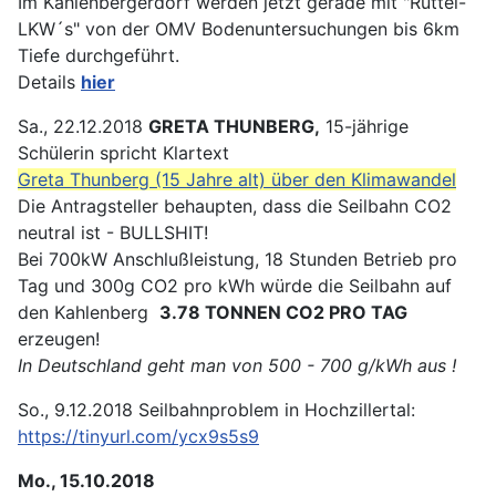
Im Kahlenbergerdorf werden jetzt gerade mit "Rüttel-
LKW´s" von der OMV Bodenuntersuchungen bis 6km
Tiefe durchgeführt.
Details
hier
Sa., 22.12.2018
GRETA THUNBERG,
15-jährige
Schülerin spricht Klartext
Greta Thunberg (15 Jahre alt) über den Klimawandel
Die Antragsteller behaupten, dass die Seilbahn CO2
neutral ist - BULLSHIT!
Bei 700kW Anschlußleistung, 18 Stunden Betrieb pro
Tag und 300g CO2 pro kWh würde die Seilbahn auf
den Kahlenberg
3.78 TONNEN CO2 PRO TAG
erzeugen!
In Deutschland geht man von 500 - 700 g/kWh aus !
So., 9.12.2018 Seilbahnproblem in Hochzillertal:
https://tinyurl.com/ycx9s5s9
Mo., 15.10.2018